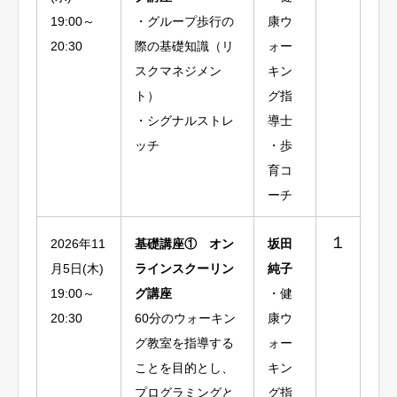
19:00～
・グループ歩行の
康ウ
20:30
際の基礎知識（リ
ォー
スクマネジメン
キン
ト）
グ指
・シグナルストレ
導士
ッチ
・歩
育コ
ーチ
１
2026年11
基礎講座① オン
坂田
月5日(木)
ラインスクーリン
純子
19:00～
グ講座
・健
20:30
60分のウォーキン
康ウ
グ教室を指導する
ォー
ことを目的とし、
キン
プログラミングと
グ指