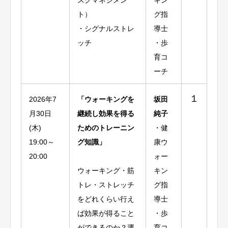
スクマネジメン
キン
ト）
グ指
・シグナルストレ
導士
ッチ
・歩
育コ
ーチ
１
2026年7
「ウォーキングを
坂田
月30日
継続し効果を得る
純子
(木)
ためのトレーニン
・健
19:00～
グ知識」
康ウ
20:00
ォー
ウォーキング・筋
キン
トレ・ストレッチ
グ指
をどれくらい行え
導士
ば効果が得ること
・歩
ができるのか？運
育コ