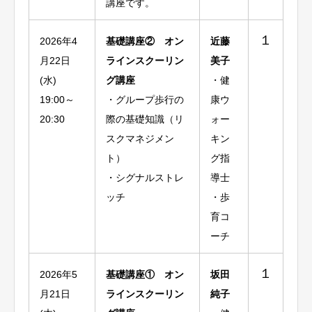
講座です。
１
2026年4
基礎講座② オン
近藤
月22日
ラインスクーリン
美子
(水)
グ講座
・健
19:00～
・グループ歩行の
康ウ
20:30
際の基礎知識（リ
ォー
スクマネジメン
キン
ト）
グ指
・シグナルストレ
導士
ッチ
・歩
育コ
ーチ
１
2026年5
基礎講座① オン
坂田
月21日
ラインスクーリン
純子