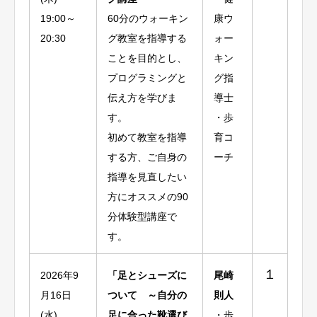
19:00～
60分のウォーキン
康ウ
20:30
グ教室を指導する
ォー
ことを目的とし、
キン
プログラミングと
グ指
伝え方を学びま
導士
す。
・歩
初めて教室を指導
育コ
する方、ご自身の
ーチ
指導を見直したい
方にオススメの90
分体験型講座で
す。
１
2026年9
「足とシューズに
尾崎
月16日
ついて ～自分の
則人
(水)
足に合った靴選び
・歩