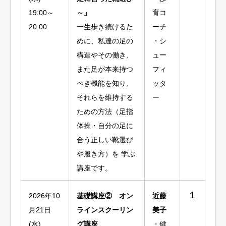
19:00～
～」
育コ
20:00
一生歩き続けるた
ーチ
めに、私達の足の
・シ
構造やその働き、
ュー
また足が本来持つ
フィ
べき機能を知り、
ッタ
それらを維持する
ー
ための方法（足指
体操・自分の足に
合う正しい靴選び
や履き方）を 学ぶ
講座です。
１
2026年10
基礎講座② オン
近藤
月21日
ラインスクーリン
美子
(水)
グ講座
・健