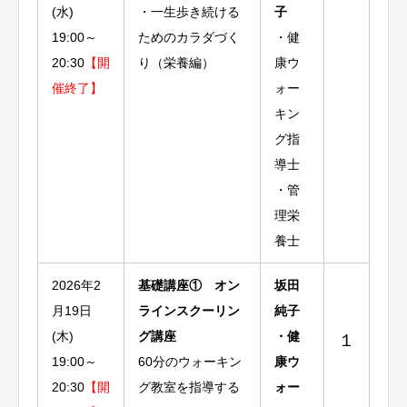
(水)
・一生歩き続ける
子
19:00～
ためのカラダづく
・健
20:30
【開
り（栄養編）
康ウ
催終了】
ォー
キン
グ指
導士
・管
理栄
養士
2026年2
基礎講座① オン
坂田
月19日
ラインスクーリン
純子
(木)
グ講座
・健
１
19:00～
60分のウォーキン
康ウ
20:30
【開
グ教室を指導する
ォー