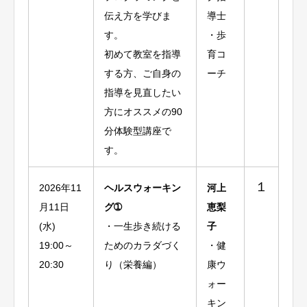
伝え方を学びま
導士
す。
・歩
初めて教室を指導
育コ
する方、ご自身の
ーチ
指導を見直したい
方にオススメの90
分体験型講座で
す。
１
2026年11
ヘルスウォーキン
河上
月11日
グ➀
恵梨
(水)
・一生歩き続ける
子
19:00～
ためのカラダづく
・健
20:30
り（栄養編）
康ウ
ォー
キン