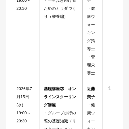
19:00～
・一生歩き続ける
子
20:30
ためのカラダづく
・健
り（栄養編）
康ウ
ォー
キン
グ指
導士
・管
理栄
養士
１
2026年7
基礎講座② オン
近藤
月15日
ラインスクーリン
美子
(水)
グ講座
・健
19:00～
・グループ歩行の
康ウ
20:30
際の基礎知識（リ
ォー