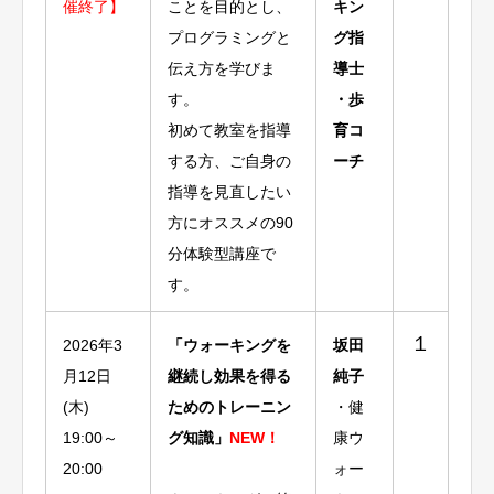
催終了】
ことを目的とし、
キン
プログラミングと
グ指
伝え方を学びま
導士
す。
・歩
初めて教室を指導
育コ
する方、ご自身の
ーチ
指導を見直したい
方にオススメの90
分体験型講座で
す。
１
2026年3
「ウォーキングを
坂田
月12日
継続し効果を得る
純子
(木)
ためのトレーニン
・健
19:00～
グ知識」
NEW！
康ウ
20:00
ォー