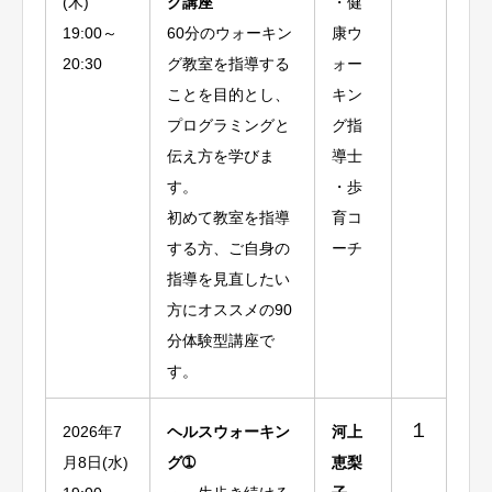
(木)
グ講座
・健
19:00～
60分のウォーキン
康ウ
20:30
グ教室を指導する
ォー
ことを目的とし、
キン
プログラミングと
グ指
伝え方を学びま
導士
す。
・歩
初めて教室を指導
育コ
する方、ご自身の
ーチ
指導を見直したい
方にオススメの90
分体験型講座で
す。
１
2026年7
ヘルスウォーキン
河上
月8日(水)
グ➀
恵梨