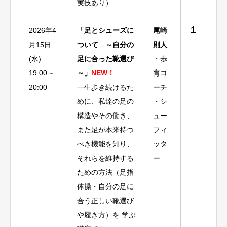
実技あり）
１
2026年4
「足とシューズに
尾崎
月15日
ついて ～自分の
則人
(水)
足に合った靴選び
・歩
19:00～
～」
NEW！
育コ
20:00
一生歩き続けるた
ーチ
めに、私達の足の
・シ
構造やその働き、
ュー
また足が本来持つ
フィ
べき機能を知り、
ッタ
それらを維持する
ー
ための方法（足指
体操・自分の足に
合う正しい靴選び
や履き方）を 学ぶ