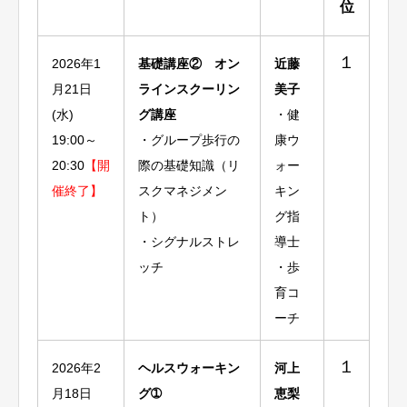
位
１
2026年1
基礎講座② オン
近藤
月21日
ラインスクーリン
美子
(水)
グ講座
・健
19:00～
・グループ歩行の
康ウ
20:30
【開
際の基礎知識（リ
ォー
催終了】
スクマネジメン
キン
ト）
グ指
・シグナルストレ
導士
ッチ
・歩
育コ
ーチ
１
2026年2
ヘルスウォーキン
河上
月18日
グ➀
恵梨